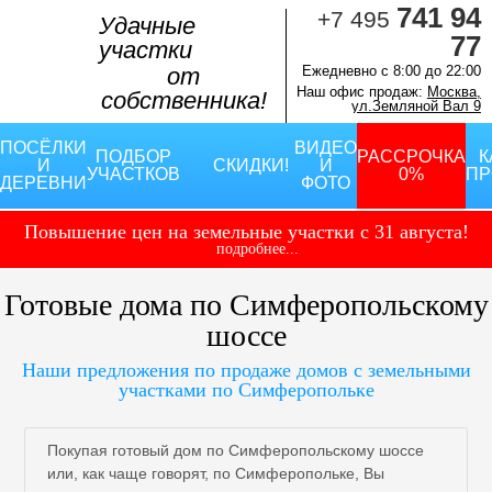
741 94
+7 495
Удачные
77
участки
от
Ежедневно с 8:00 до 22:00
Наш офис продаж:
Москва,
собственника!
ул.Земляной Вал 9
ПОСЁЛКИ
ВИДЕО
ПОДБОР
РАССРОЧКА
К
И
СКИДКИ!
И
УЧАСТКОВ
0%
ПР
ДЕРЕВНИ
ФОТО
Повышение цен
на земельные участки
с 31 августа!
подробнее...
Готовые дома по Симферопольскому
шоссе
Наши предложения по продаже домов с земельными
участками по Симферопольке
Покупая готовый дом по Симферопольскому шоссе
или, как чаще говорят, по Симферопольке, Вы