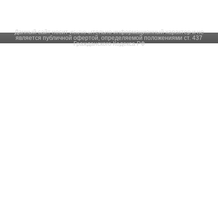
Участки в
Серпуховском районе
Большие земельные
участки
Данный сайт носит исключительно информационный характер и не
является публичной офертой, определяемой положениями ст. 437
Гражданского Кодекса РФ