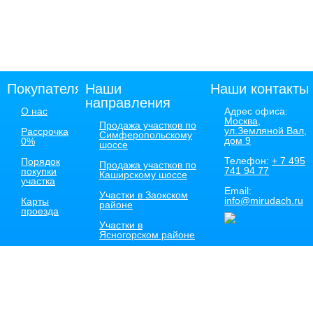
Покупателям
Наши
Наши контакты
направления
О нас
Адрес офиса:
Москва,
Продажа участков по
ул.Земляной Вал,
Рассрочка
Симферопольскому
дом 9
0%
шоссе
Телефон:
+ 7
495
Порядок
Продажа участков по
741 94 77
покупки
Каширскому шоссе
участка
Email:
Участки в Заокском
info@mirudach.ru
Карты
районе
проезда
Участки в
Ясногорском районе
Участки в Ступинском
районе
Участки в Каширском
районе