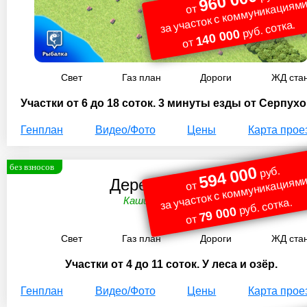
960 000
за участок с коммуникациями
от
руб. сотка.
140 000
от
Свет
Газ план
Дороги
ЖД ста
Участки от 6 до 18 соток. 3 минуты езды от Серпухо
Генплан
Видео/Фото
Цены
Карта прое
без взносов
594 000
руб.
за участок с коммуникациями
Деревня Старое
от
Каширское ш. 67 км.
руб. сотка.
79 000
от
Свет
Газ план
Дороги
ЖД ста
Участки от 4 до 11 соток. У леса и озёр.
Генплан
Видео/Фото
Цены
Карта прое