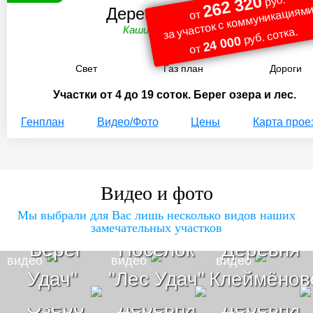
262 320
руб.
за участок с коммуникациями
Деревня Ушаково
от
Каширское ш. 109 км.
руб. сотка.
24 000
от
Свет
Газ план
Дороги
Участки от 4 до 19 соток. Берег озера и лес.
Генплан
Видео/Фото
Цены
Карта прое
Видео и фото
Мы выбрали для Вас лишь несколько видов наших
Поселок
замечательных участков
"Берег
Поселок
Деревня
видео
видео
видео
Поселок
Удач"
"Лес Удач"
Клеймёнов
"Озеро
Деревня
Деревня