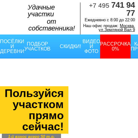
741 94
+7 495
Удачные
77
участки
от
Ежедневно с 8:00 до 22:00
Наш офис продаж:
Москва,
собственника!
ул.Земляной Вал 9
ПОСЁЛКИ
ВИДЕО
ПОДБОР
РАССРОЧКА
К
И
СКИДКИ!
И
УЧАСТКОВ
0%
ПР
ДЕРЕВНИ
ФОТО
Пользуйся
участком
прямо
сейчас!
1-й взнос всего 50 т.р.