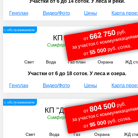
Участки от 6 до 14 соток. У леса и реки.
Генплан
Видео/Фото
Цены
Карта прое
с обслуживанием
662 750
руб.
за участок с коммуникациями
КП "Лес Удач"
от
Симферопольское ш. 95 км.
руб. сотка.
55 000
от
Свет
Вода
Газ план
Охрана
ЖД ст
Участки от 6 до 18 соток. У леса и озера.
Генплан
Видео/Фото
Цены
Карта прое
с обслуживанием
804 500
руб.
за участок с коммуникациями
КП "Дубрава Удач"
от
Симферопольское ш. 96 км.
руб. сотка.
95 000
от
Свет
Вода
Газ
Охрана
ЖД ст