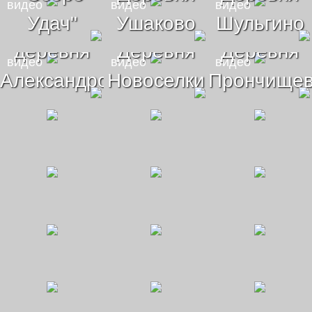
видео
видео
видео
Удач"
Ушаково
Шульгино
деревня
Деревня
Деревня
видео
видео
видео
Александровка
Новоселки
Прончище