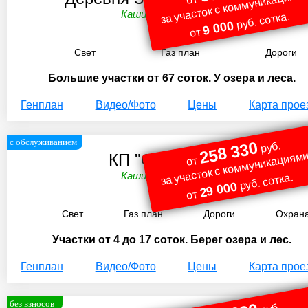
за участок с коммуникациями
Каширское ш. 108 км.
руб. сотка.
9 000
от
Свет
Газ план
Дороги
Большие участки от 67 соток. У озера и леса.
Генплан
Видео/Фото
Цены
Карта прое
с обслуживанием
258 330
руб.
за участок с коммуникациями
КП "Озеро Удач"
от
Каширское ш. 109 км.
руб. сотка.
29 000
от
Свет
Газ план
Дороги
Охран
Участки от 4 до 17 соток. Берег озера и лес.
Генплан
Видео/Фото
Цены
Карта прое
без взносов