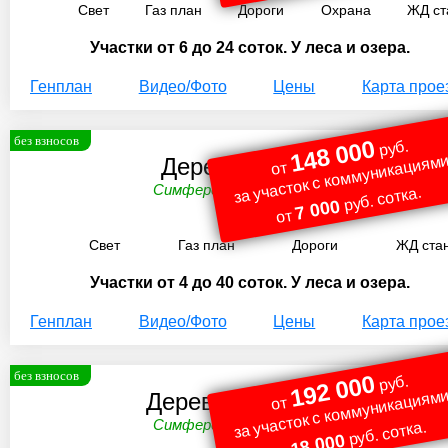
Свет
Газ план
Дороги
Охрана
ЖД ст
Участки от 6 до 24 соток. У леса и озера.
Генплан
Видео/Фото
Цены
Карта прое
без взносов
148 000
руб.
за участок с коммуникациями
Деревня Турино
от
Симферопольское ш. 98 км.
руб. сотка.
7 000
от
Свет
Газ план
Дороги
ЖД ста
Участки от 4 до 40 соток. У леса и озера.
Генплан
Видео/Фото
Цены
Карта прое
без взносов
192 000
руб.
за участок с коммуникациями
Деревня Шульгино
от
Симферопольское ш. 99 км.
руб. сотка.
18 000