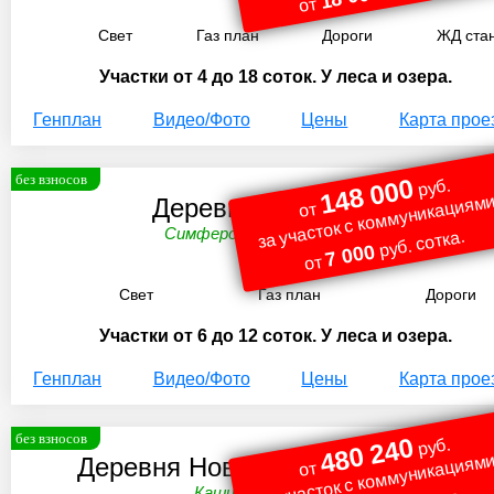
от
Свет
Газ план
Дороги
ЖД ста
Участки от 4 до 18 соток. У леса и озера.
Генплан
Видео/Фото
Цены
Карта прое
без взносов
148 000
руб.
за участок с коммуникациями
Деревня Молчаново
от
Симферопольское ш. 105 км.
руб. сотка.
7 000
от
Свет
Газ план
Дороги
Участки от 6 до 12 соток. У леса и озера.
Генплан
Видео/Фото
Цены
Карта прое
без взносов
480 240
руб.
за участок с коммуникациями
Деревня Новосёлковский Гектар
от
Каширское ш. 107 км.