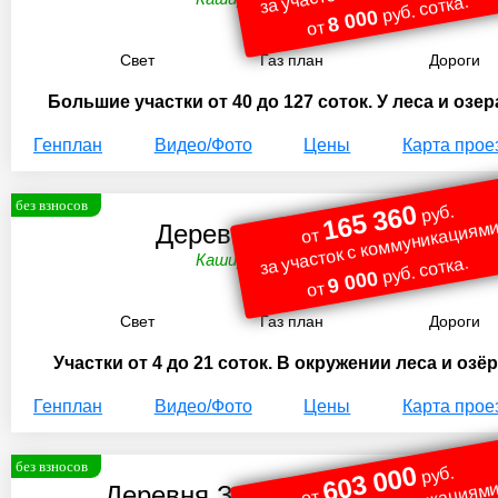
руб. сотка.
8 000
от
Свет
Газ план
Дороги
Большие участки от 40 до 127 соток. У леса и озер
Генплан
Видео/Фото
Цены
Карта прое
без взносов
165 360
руб.
за участок с коммуникациями
Деревня Новосёлки
от
Каширское ш. 107 км.
руб. сотка.
9 000
от
Свет
Газ план
Дороги
Участки от 4 до 21 соток. В окружении леса и озёр
Генплан
Видео/Фото
Цены
Карта прое
без взносов
603 000
руб.
Деревня Знаменский Гектар
от