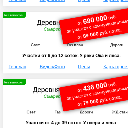
без взносов
690 000
руб.
за участок с коммуникациями
Деревня Прончищево
от
Симферопольское ш. 75 км.
руб. сотка.
89 000
от
Свет
Газ план
Дороги
Участки от 6 до 12 соток. У реки Ока и леса.
Генплан
Видео/Фото
Цены
Карта прое
без взносов
436 000
руб.
за участок с коммуникациями
Деревня Александровка
от
Симферопольское ш. 84 км.
руб. сотка.
79 000
от
Свет
Газ
Дороги
ЖД стан
Участки от 4 до 39 соток. У озера и леса.