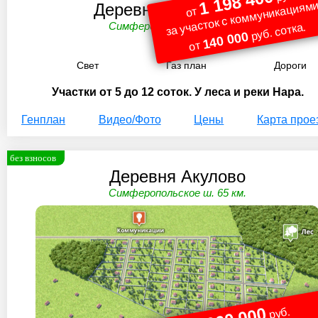
1 198 400
за участок с коммуникациями
Деревня Клеймёново
от
Симферопольское ш. 61 км.
руб. сотка.
140 000
от
Свет
Газ план
Дороги
Участки от 5 до 12 соток. У леса и реки Нара.
Генплан
Видео/Фото
Цены
Карта прое
без взносов
Деревня Акулово
Симферопольское ш. 65 км.
руб.