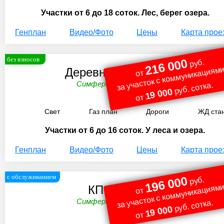
Участки от 6 до 18 соток. Лес, берег озера.
Генплан
Видео/Фото
Цены
Карта прое
без взносов
216 000
руб.
за участок с коммуникациями
Деревня Шеверняево
от
Симферопольское ш. 97 км.
руб. сотка.
19 000
от
Свет
Газ план
Дороги
ЖД ста
Участки от 6 до 16 соток. У леса и озера.
Генплан
Видео/Фото
Цены
Карта прое
с обслуживанием
196 000
руб.
за участок с коммуникациями
КП "Юг Удач"
от
Симферопольское ш. 97 км.
руб. сотка.
19 000
от