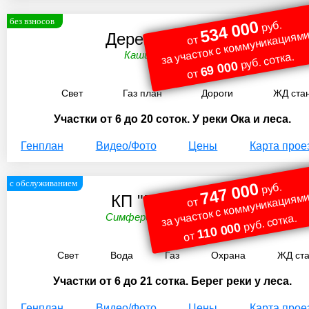
без взносов
534 000
руб.
за участок с коммуникациями
Деревня Елькино
от
Каширское ш. 73 км.
руб. сотка.
69 000
от
Свет
Газ план
Дороги
ЖД ста
Участки от 6 до 20 соток. У реки Ока и леса.
Генплан
Видео/Фото
Цены
Карта прое
с обслуживанием
747 000
руб.
за участок с коммуникациями
КП "Берег Удач"
от
Симферопольское ш. 74 км.
руб. сотка.
110 000
от
Свет
Вода
Газ
Охрана
ЖД ст
Участки от 6 до 21 сотка. Берег реки у леса.
Генплан
Видео/Фото
Цены
Карта прое