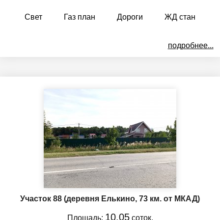
Свет
Газ план
Дороги
ЖД стан
подробнее...
Участок 88
(деревня Елькино, 73 км. от МКАД)
10.05
Площадь:
соток.