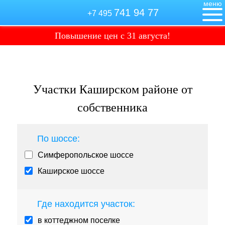
меню
741 94 77
+7 495
Повышение цен
с 31 августа!
ПОСЁЛКИ И ДЕРЕВНИ
ПОДБОР УЧАСТКОВ
Участки Каширском районе от
собственника
СКИДКИ!
По шоссе:
ВИДЕО И ФОТО
Симферопольское шоссе
Каширское шоссе
РАССРОЧКА 0%
Где находится участок:
КАРТЫ ПРОЕЗДА
в коттеджном поселке