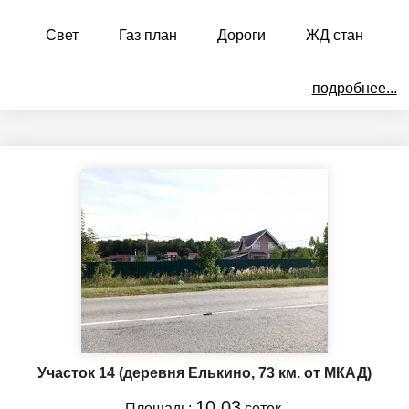
Свет
Газ план
Дороги
ЖД стан
подробнее...
Участок 14
(деревня Елькино, 73 км. от МКАД)
10.03
Площадь:
соток.